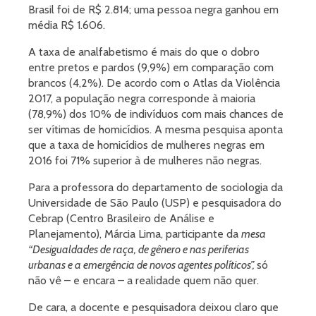
Brasil foi de R$ 2.814; uma pessoa negra ganhou em
média R$ 1.606.
A taxa de analfabetismo é mais do que o dobro
entre pretos e pardos (9,9%) em comparação com
brancos (4,2%). De acordo com o Atlas da Violência
2017, a população negra corresponde à maioria
(78,9%) dos 10% de indivíduos com mais chances de
ser vítimas de homicídios. A mesma pesquisa aponta
que a taxa de homicídios de mulheres negras em
2016 foi 71% superior à de mulheres não negras.
Para a professora do departamento de sociologia da
Universidade de São Paulo (USP) e pesquisadora do
Cebrap (Centro Brasileiro de Análise e
Planejamento), Márcia Lima, participante da
mesa
“Desigualdades de raç
a, de gê
nero e nas periferias
urbanas e a emerg
ê
ncia de novos agentes políticos”,
só
não vê – e encara – a realidade quem não quer.
De cara, a docente e pesquisadora deixou claro que