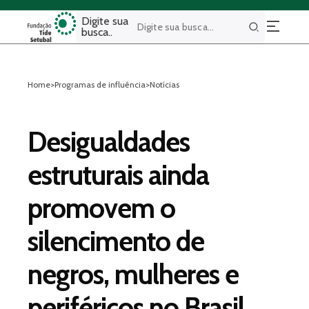
Digite sua
busca..
Buscar
Home
>
Programas de influência
>
Notícias
Desigualdades
estruturais ainda
promovem o
silencimento de
negros, mulheres e
periféricos no Brasil