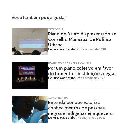
Você também pode gostar
CATEGORIA
Plano de Bairro é apresentado ao
Conselho Municipal de Política
Urbana
De Fundação Setubal
23 de janeiro de 2018
FOMENTO A AGENTES E CAUSAS
Por um plano coletivo em favor
do fomento a instituições negras
De Fundação Setubal
29 de agosto de 2024
COMUNICAçãO
Entenda por que valorizar
conhecimentos de pessoas
negras e indígenas enriquece a
De Fundação Setubal
17 de janeiro de 2025
ciência e a sociedade