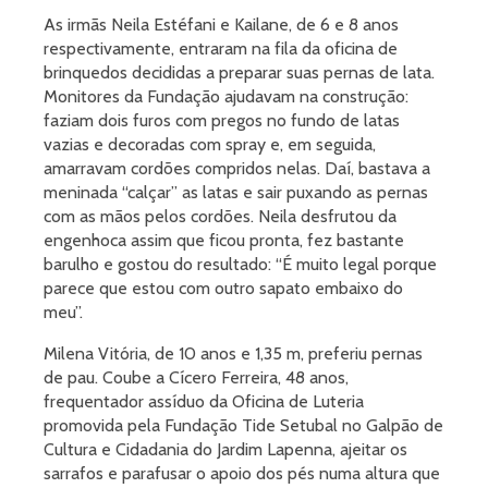
As irmãs Neila Estéfani e Kailane, de 6 e 8 anos
respectivamente, entraram na fila da oficina de
brinquedos decididas a preparar suas pernas de lata.
Monitores da Fundação ajudavam na construção:
faziam dois furos com pregos no fundo de latas
vazias e decoradas com spray e, em seguida,
amarravam cordões compridos nelas. Daí, bastava a
meninada “calçar” as latas e sair puxando as pernas
com as mãos pelos cordões. Neila desfrutou da
engenhoca assim que ficou pronta, fez bastante
barulho e gostou do resultado: “É muito legal porque
parece que estou com outro sapato embaixo do
meu”.
Milena Vitória, de 10 anos e 1,35 m, preferiu pernas
de pau. Coube a Cícero Ferreira, 48 anos,
frequentador assíduo da Oficina de Luteria
promovida pela Fundação Tide Setubal no Galpão de
Cultura e Cidadania do Jardim Lapenna, ajeitar os
sarrafos e parafusar o apoio dos pés numa altura que