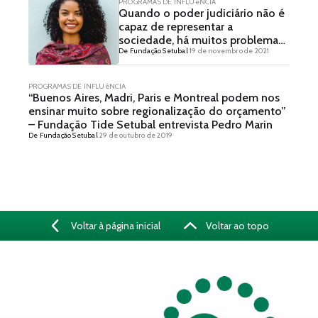
PROGRAMAS DE INFLUêNCIA
Quando o poder judiciário não é
capaz de representar a
sociedade, há muitos problemas
De Fundação Setubal
19 de novembro de 2021
de reforço na cultura racista –
Fundação Tide Setubal entrevista
Lígia Batista
PROGRAMAS DE INFLUêNCIA
“Buenos Aires, Madri, Paris e Montreal podem nos
ensinar muito sobre regionalização do orçamento”
– Fundação Tide Setubal entrevista Pedro Marin
De Fundação Setubal
29 de outubro de 2019
Voltar à página inicial
Voltar ao topo