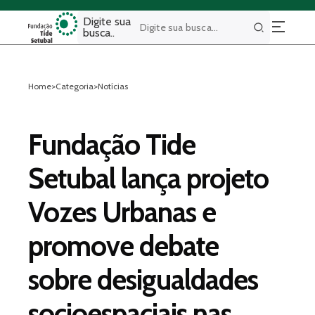
Digite sua
busca..
Buscar
Home
>
Categoria
>
Notícias
Fundação Tide
Setubal lança projeto
Vozes Urbanas e
promove debate
sobre desigualdades
socioespaciais nas