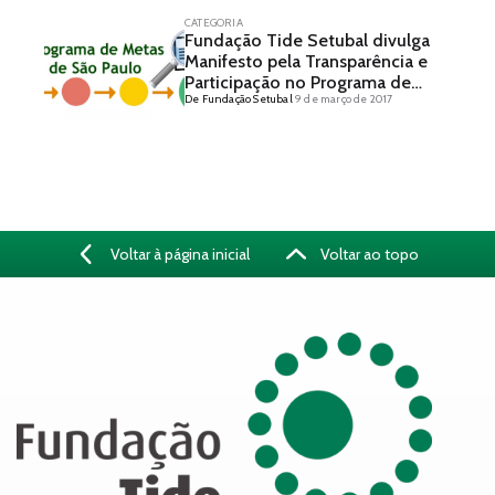
CATEGORIA
Fundação Tide Setubal divulga
Manifesto pela Transparência e
Participação no Programa de
De Fundação Setubal
9 de março de 2017
Metas
Voltar à página inicial
Voltar ao topo