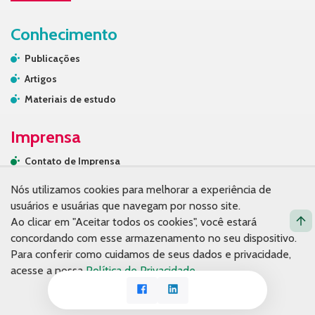
Conhecimento
Publicações
Artigos
Materiais de estudo
Imprensa
Contato de Imprensa
Releases
Nós utilizamos cookies para melhorar a experiência de
Na mídia
usuários e usuárias que navegam por nosso site.
Ao clicar em "Aceitar todos os cookies", você estará
Contato
concordando com esse armazenamento no seu dispositivo.
Para conferir como cuidamos de seus dados e privacidade,
acesse a nossa
Política de Privacidade
.
Facebook
LinkedIn
Aceito o uso de cookies
© Copyright 2026. Fundação Tide Setubal.
Política de privacidade.
Desenvolvido por Espiral Interativa