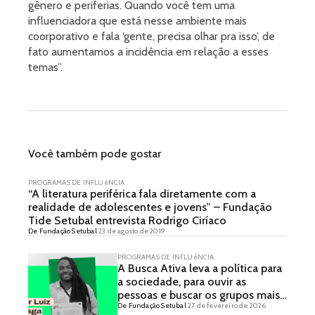
gênero e periferias. Quando você tem uma
influenciadora que está nesse ambiente mais
coorporativo e fala ‘gente, precisa olhar pra isso’, de
fato aumentamos a incidência em relação a esses
temas”.
Você também pode gostar
PROGRAMAS DE INFLUêNCIA
“A literatura periférica fala diretamente com a
realidade de adolescentes e jovens” – Fundação
Tide Setubal entrevista Rodrigo Ciríaco
De Fundação Setubal
23 de agosto de 2019
PROGRAMAS DE INFLUêNCIA
A Busca Ativa leva a política para
a sociedade, para ouvir as
pessoas e buscar os grupos mais
De Fundação Setubal
27 de fevereiro de 2026
vulnerabilizados – Entrevista com