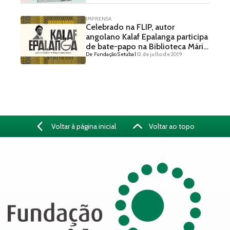
Kleber Luiz Gonzaga
IMPRENSA
Celebrado na FLIP, autor
angolano Kalaf Epalanga participa
de bate-papo na Biblioteca Mário
De Fundação Setubal
12 de julho de 2019
de Andrade
Voltar à página inicial
Voltar ao topo