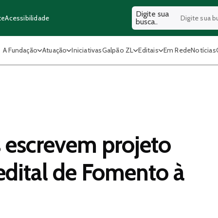
Digite sua
Acessibilidade
te
busca..
A Fundação
Atuação
Iniciativas
Galpão ZL
Editais
Em Rede
Notícias
s escrevem projeto
edital de Fomento à