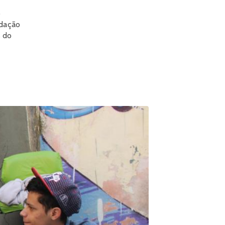
o
ndação
s do