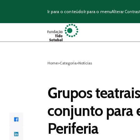
Ir para o conteúdo
Ir para o menu
Alterar Contras
Home
>
Categoria
>
Notícias
Grupos teatrai
conjunto para 
Facebook
Periferia
LinkedIn