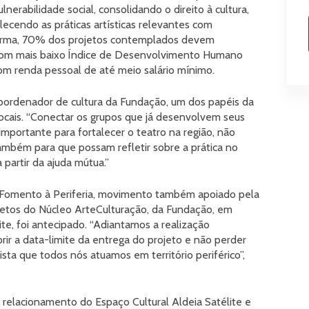
nerabilidade social, consolidando o direito à cultura,
lecendo as práticas artísticas relevantes com
 forma, 70% dos projetos contemplados devem
 com mais baixo Índice de Desenvolvimento Humano
om renda pessoal de até meio salário mínimo.
oordenador de cultura da Fundação, um dos papéis da
s locais. “Conectar os grupos que já desenvolvem seus
importante para fortalecer o teatro na região, não
ambém para que possam refletir sobre a prática no
a partir da ajuda mútua.”
 Fomento à Periferia, movimento também apoiado pela
etos do Núcleo ArteCulturação, da Fundação, em
ite, foi antecipado. “Adiantamos a realização
r a data-limite da entrega do projeto e não perder
ta que todos nós atuamos em território periférico”,
lacionamento do Espaço Cultural Aldeia Satélite e