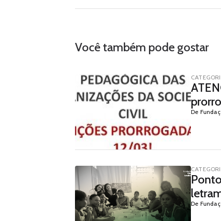
Você também pode gostar
CATEGOR
ATENÇ
prorr
De Fundaç
CATEGOR
Ponto 
letra
De Fundaç