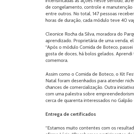
intensificadas as ações neste sentido, ac
de congelamento, controle e manutenção d
entre outros. No total, 147 pessoas recebe
horas de duração, cada módulo teve 40 vag
Cleonice Rocha da Silva, moradora do Parq
aprendizado. Proprietária de uma venda, ela
“Após o módulo Comida de Boteco, passei 
gosta de doces, há bolos gelados. Aprendi 
comemora.
Assim como o Comida de Boteco, o Kit Festa
Natal foram desenhados para atender nich
chances de comercialização. Outra iniciati
com uma palestra sobre empreendedorismo,
cerca de quarenta interessados no Galpão 
Entrega de certificados
“Estamos muito contentes com os resultad