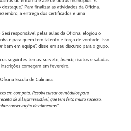
bairros do entorno e até de outros municípios. A
destaque.” Para finalizar as atividades da Oficina,
ezembro, a entrega dos certificados e uma
o Sesi responsável pelas aulas da Oficina, elogiou o
nha é para quem tem talento e força de vontade. Isso
r bem em equipe”, disse em seu discurso para o grupo.
 os seguintes temas: sorvete,
brunch
, risotos e saladas,
s inscrições começam em fevereiro.
Oficina Escola de Culinária.
doces em compota. Resolvi cursar os módulos para
receita de
alfajor
irresistível, que tem feito muito sucesso.
sobre conservação de alimentos.”