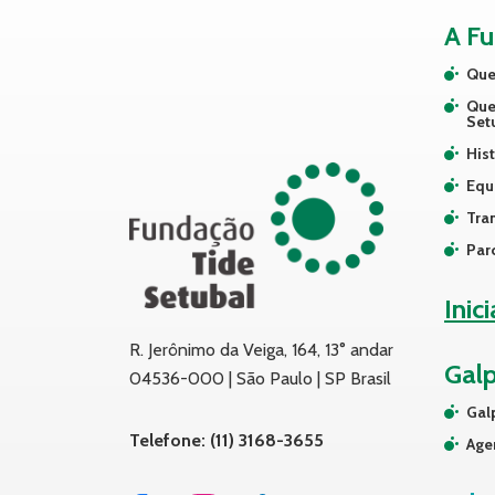
A F
Que
Que
Set
Hist
Equ
Tra
Par
Inic
R. Jerônimo da Veiga, 164, 13° andar
Gal
04536-000 | São Paulo | SP Brasil
Gal
Telefone: (11) 3168-3655
Age