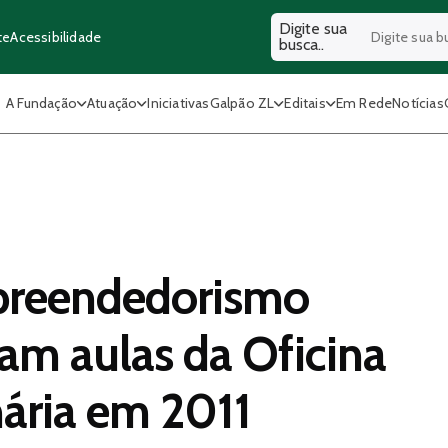
Digite sua
Acessibilidade
te
busca..
A Fundação
Atuação
Iniciativas
Galpão ZL
Editais
Em Rede
Notícias
preendedorismo
m aulas da Oficina
nária em 2011