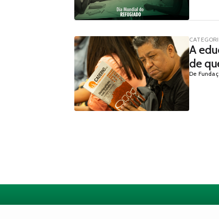
CATEGOR
A edu
de qu
De Fundaç