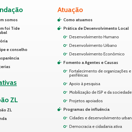
undação
Atuação
m somos
Como atuamos
m foi Tide
Prática de Desenvolvimento Local
ubal
Desenvolvimento Humano
ória
Desenvolvimento Urbano
ipe e conselho
Desenvolvimento Econômico
nsparência
Fomento a Agentes e Causas
cerias
Fortalecimento de organizações e 
periféricas
iativas
Apoio à pesquisa
Mobilização de ISP e da sociedade 
pão ZL
Projetos apoiados
Programas de influência
pão ZL
Cidades e desenvolvimento urba
nda
Democracia e cidadania ativa