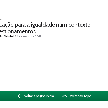
IA
cação para a igualdade num contexto
estionamentos
ão Setubal
24 de maio de 2019
Voltar à página inicial
Voltar ao topo