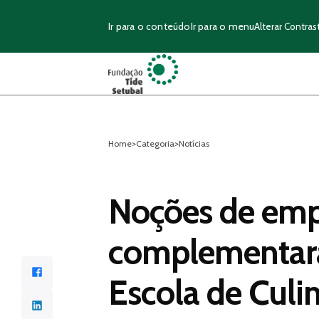
Ir para o conteúdo
Ir para o menu
Alterar Contras
Home
>
Categoria
>
Notícias
Noções de em
complementara
Facebook
Escola de Culi
LinkedIn