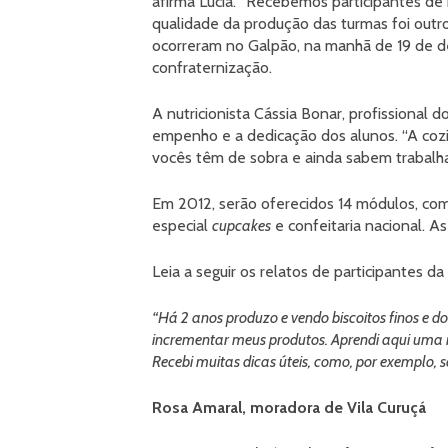
afirma Lúcia. “Recebemos participantes de 
qualidade da produção das turmas foi outro 
ocorreram no Galpão, na manhã de 19 de d
confraternização.
A nutricionista Cássia Bonar, profissional d
empenho e a dedicação dos alunos. “A cozi
vocês têm de sobra e ainda sabem trabalha
Em 2012, serão oferecidos 14 módulos, com
especial
cupcakes
e confeitaria nacional. A
Leia a seguir os relatos de participantes da 
“Há 2 anos produzo e vendo biscoitos finos e 
incrementar meus produtos. Aprendi aqui uma 
Recebi muitas dicas úteis, como, por exemplo, 
Rosa Amaral, moradora de Vila Curuçá