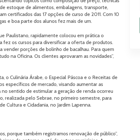
rescentando tópicos como composição de preço, técnicas
e estoque de alimentos, embalagens, transporte,
ram certificados das 17 opções de curso de 2011. Com 10
as e boa parte dos alunos fez mais de um.
ue Paulistano, rapidamente colocou em prática o
 fez os cursos para diversificar a oferta de produtos.
a vender porções de bolinho de bacalhau. Para quem
tudo na Oficina. Os clientes aprovaram as novidades”,
, o Culinária Árabe, o Especial Páscoa e o Receitas de
os específicos de mercado, visando aumentar as
va no sentido de estimular a geração de renda ocorreu
 realizada pelo Sebrae, no primeiro semestre, para
de Cultura e Cidadania, no Jardim Lapenna.
os, porque também registramos renovação de público”,