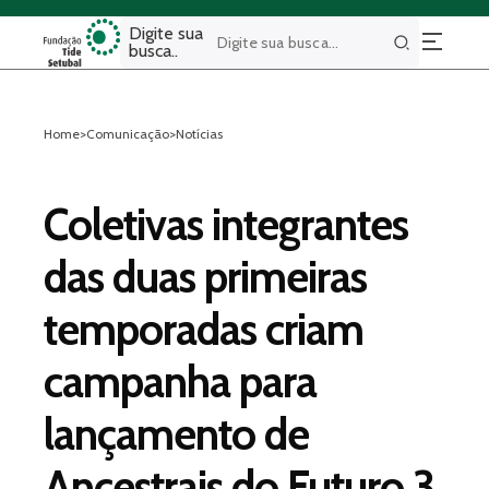
Digite sua
busca..
Buscar
Home
>
Comunicação
>
Notícias
Coletivas integrantes
das duas primeiras
temporadas criam
campanha para
lançamento de
Ancestrais do Futuro 3