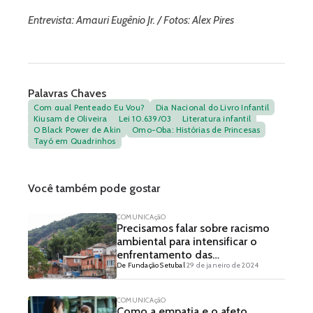
Entrevista: Amauri Eugênio Jr. / Fotos: Alex Pires
Palavras Chaves
Com qual Penteado Eu Vou?
Dia Nacional do Livro Infantil
Kiusam de Oliveira
Lei 10.639/03
Literatura infantil
O Black Power de Akin
Omo-Oba: Histórias de Princesas
Tayó em Quadrinhos
Você também pode gostar
COMUNICAçãO
Precisamos falar sobre racismo
ambiental para intensificar o
enfrentamento das
De Fundação Setubal
29 de janeiro de 2024
desigualdades
COMUNICAçãO
Como a empatia e o afeto