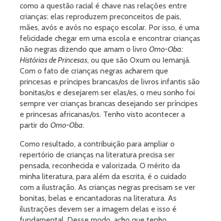
como a questão racial é chave nas relações entre
crianças: elas reproduzem preconceitos de pais,
mães, avós e avós no espaço escolar. Por isso, é uma
felicidade chegar em uma escola e encontrar crianças
não negras dizendo que amam o livro
Omo-Oba:
Histórias de Princesas
, ou que são Oxum ou Iemanjá.
Com o fato de crianças negras acharem que
princesas e príncipes brancas/os de livros infantis são
bonitas/os e desejarem ser elas/es, o meu sonho foi
sempre ver crianças brancas desejando ser príncipes
e princesas africanas/os. Tenho visto acontecer a
partir do
Omo-Oba
.
Como resultado, a contribuição para ampliar o
repertório de crianças na literatura precisa ser
pensada, reconhecida e valorizada. O mérito da
minha literatura, para além da escrita, é o cuidado
com a ilustração. As crianças negras precisam se ver
bonitas, belas e encantadoras na literatura. As
ilustrações devem ser a imagem delas e isso é
fundamental. Desse modo, acho que tenho