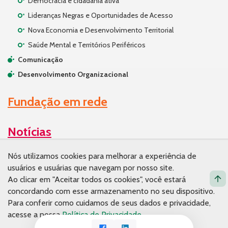
Democracia e cidadania ativa
Lideranças Negras e Oportunidades de Acesso
Nova Economia e Desenvolvimento Territorial
Saúde Mental e Territórios Periféricos
Comunicação
Desenvolvimento Organizacional
Fundação em rede
Notícias
Nós utilizamos cookies para melhorar a experiência de
Conhecimento
usuários e usuárias que navegam por nosso site.
Ao clicar em "Aceitar todos os cookies", você estará
Publicações
concordando com esse armazenamento no seu dispositivo.
Artigos
Para conferir como cuidamos de seus dados e privacidade,
Materiais de estudo
acesse a nossa
Política de Privacidade
.
Facebook
LinkedIn