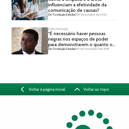
influenciam a efetividade da
comunicação de causas?
De Fundação Setubal
18 de outubro de 2023
COMUNICAçãO
“É necessário haver pessoas
negras nos espaços de poder
para demonstrarem o quanto o
De Fundação Setubal
19 de novembro de 2019
racismo nos afeta, adoece, mata
e limita” – Fundação Tide
Setubal entrevista Marcelo
Carvalho
Voltar à página inicial
Voltar ao topo