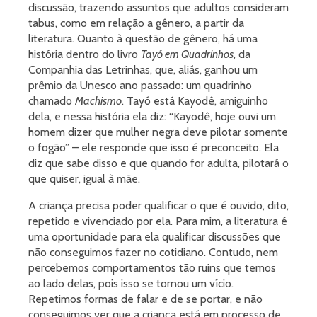
discussão, trazendo assuntos que adultos consideram
tabus, como em relação a gênero, a partir da
literatura. Quanto à questão de gênero, há uma
história dentro do livro
Tayó em Quadrinhos
, da
Companhia das Letrinhas, que, aliás, ganhou um
prêmio da Unesco ano passado: um quadrinho
chamado
Machismo
. Tayó está Kayodê, amiguinho
dela, e nessa história ela diz: “Kayodê, hoje ouvi um
homem dizer que mulher negra deve pilotar somente
o fogão” – ele responde que isso é preconceito. Ela
diz que sabe disso e que quando for adulta, pilotará o
que quiser, igual à mãe.
A criança precisa poder qualificar o que é ouvido, dito,
repetido e vivenciado por ela. Para mim, a literatura é
uma oportunidade para ela qualificar discussões que
não conseguimos fazer no cotidiano. Contudo, nem
percebemos comportamentos tão ruins que temos
ao lado delas, pois isso se tornou um vício.
Repetimos formas de falar e de se portar, e não
conseguimos ver que a criança está em processo de