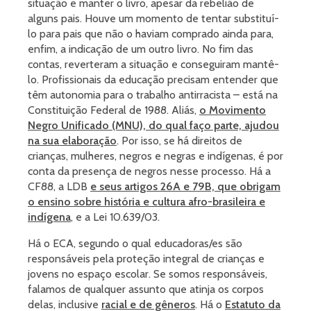
situação e manter o livro, apesar da rebelião de
alguns pais. Houve um momento de tentar substituí-
lo para pais que não o haviam comprado ainda para,
enfim, a indicação de um outro livro. No fim das
contas, reverteram a situação e conseguiram mantê-
lo. Profissionais da educação precisam entender que
têm autonomia para o trabalho antirracista – está na
Constituição Federal de 1988. Aliás,
o Movimento
Negro Unificado (MNU), do qual faço parte, ajudou
na sua elaboração
. Por isso, se há direitos de
crianças, mulheres, negros e negras e indígenas, é por
conta da presença de negros nesse processo. Há a
CF88, a LDB
e seus artigos 26A e 79B, que obrigam
o ensino sobre história e cultura afro-brasileira e
indígena
, e a Lei 10.639/03.
Há o ECA, segundo o qual educadoras/es são
responsáveis pela proteção integral de crianças e
jovens no espaço escolar. Se somos responsáveis,
falamos de qualquer assunto que atinja os corpos
delas, inclusive
racial e de gêneros
. Há o
Estatuto da