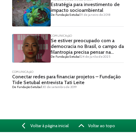
Estratégia para investimento de
impacto socioambiental
De Fundação Setubal
11 de janeiro de 2018
COMUNICAçãO
Se estiver preocupado com a
democracia no Brasil, o campo da
filantropia precisa pensar na
De Fundação Setubal
24 de junho de 2025
questão dos direitos políticos –
Entrevista com Laura Astrolabio
COMUNICAçãO
Conectar redes para financiar projetos – Fundação
Tide Setubal entrevista Tati Leite
De Fundação Setubal
30 de setembro de 2019
Voltar à página inicial
Voltar ao topo